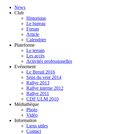
News
Club
Historique
Le bureau
Forum
Article
Calendrier
Plateforme
Le terrain
Les accès
Activités professionelles
Evénement
Le Breuil 2016
Sens du vent 2014
Rallye 2013
Rallye interne 2012
Rallye 2011
CDF ULM 2010
Médiathèque
Photo
Vidéo
Information
Liens utiles
Contact